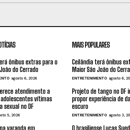
OTÍCIAS
MAIS POPULARES
terá ônibus extras para o
Ceilândia terá ônibus ex
João do Cerrado
Maior São João do Cerr
ENTO
agosto 6, 2026
ENTRETENIMENTO
agosto 6, 2
ferece atendimento a
Projeto de tango no DF 
 adolescentes vítimas
propor experiência de d
ia sexual no DF
escuro
sto 5, 2026
ENTRETENIMENTO
agosto 3, 2
 na varanda em
O brasiliense Lucas Sue