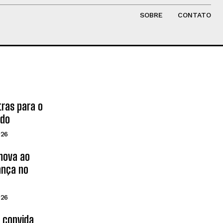
SOBRE
CONTATO
tras para o
ado
026
inova ao
ança no
026
d convida