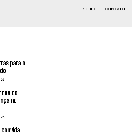
SOBRE
CONTATO
tras para o
ado
026
inova ao
ança no
026
d convida