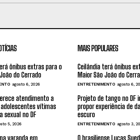
OTÍCIAS
MAIS POPULARES
terá ônibus extras para o
Ceilândia terá ônibus ex
João do Cerrado
Maior São João do Cerr
ENTO
agosto 6, 2026
ENTRETENIMENTO
agosto 6, 2
ferece atendimento a
Projeto de tango no DF 
 adolescentes vítimas
propor experiência de d
ia sexual no DF
escuro
sto 5, 2026
ENTRETENIMENTO
agosto 3, 2
 na varanda em
O brasiliense Lucas Sue