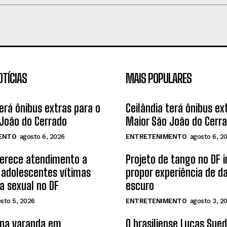
OTÍCIAS
MAIS POPULARES
terá ônibus extras para o
Ceilândia terá ônibus ex
João do Cerrado
Maior São João do Cerr
ENTO
agosto 6, 2026
ENTRETENIMENTO
agosto 6, 2
ferece atendimento a
Projeto de tango no DF 
 adolescentes vítimas
propor experiência de d
ia sexual no DF
escuro
sto 5, 2026
ENTRETENIMENTO
agosto 3, 2
 na varanda em
O brasiliense Lucas Sue