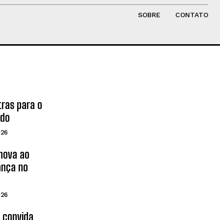
SOBRE
CONTATO
tras para o
ado
026
inova ao
ança no
026
d convida