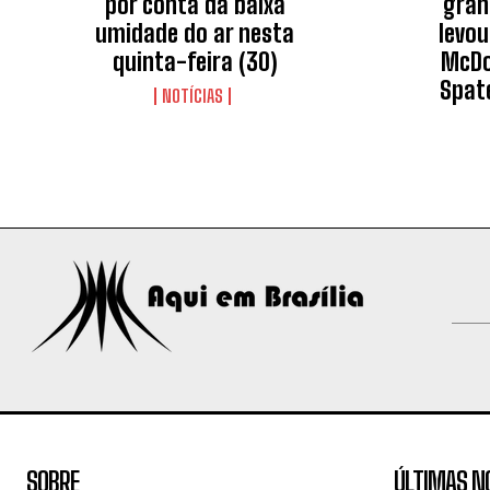
por conta da baixa
gran
umidade do ar nesta
levou
quinta-feira (30)
McDo
Spat
NOTÍCIAS
SOBRE
ÚLTIMAS N