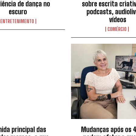
iência de dança no
sobre escrita criati
escuro
podcasts, audioliv
vídeos
ENTRETENIMENTO
COMÉRCIO
nida principal das
Mudanças após os 