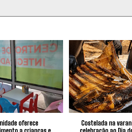
nidade oferece
Costelada na vara
imento a crianças e
celebração ao Dia d