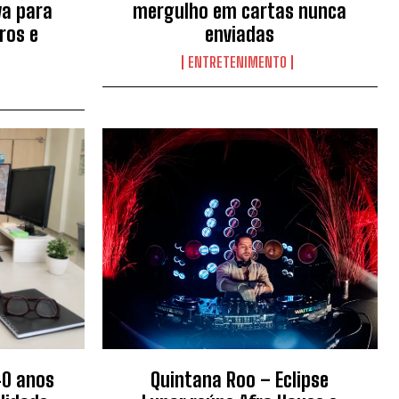
va para
mergulho em cartas nunca
ros e
enviadas
ENTRETENIMENTO
40 anos
Quintana Roo – Eclipse