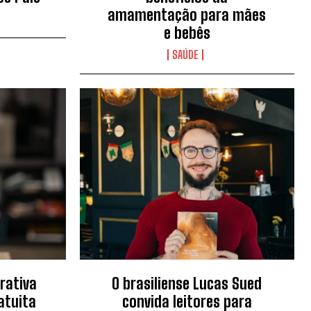
amamentação para mães
e bebês
SAÚDE
rativa
O brasiliense Lucas Sued
atuita
convida leitores para