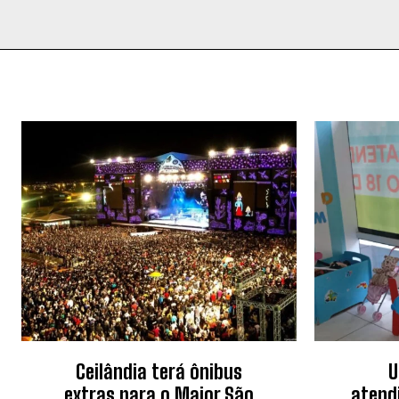
Ceilândia terá ônibus
U
extras para o Maior São
atend