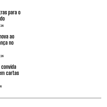
tras para o
ado
026
inova ao
ança no
026
d convida
 em cartas
26