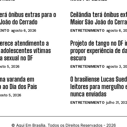
terá ônibus extras para o
Ceilândia terá ônibus ex
João do Cerrado
Maior São João do Cerr
ENTO
agosto 6, 2026
ENTRETENIMENTO
agosto 6, 2
ferece atendimento a
Projeto de tango no DF 
 adolescentes vítimas
propor experiência de d
ia sexual no DF
escuro
sto 5, 2026
ENTRETENIMENTO
agosto 3, 2
 na varanda em
O brasiliense Lucas Sue
 ao Dia dos Pais
leitores para mergulho
nunca enviadas
osto 5, 2026
ENTRETENIMENTO
julho 31, 20
© Aqui Em Brasília. Todos os Direitos Reservados -
2026