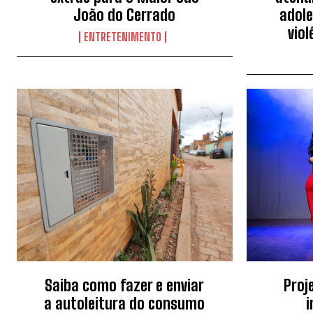
João do Cerrado
adole
viol
ENTRETENIMENTO
Saiba como fazer e enviar
Proj
a autoleitura do consumo
i