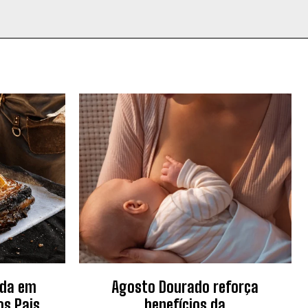
nda em
Agosto Dourado reforça
os Pais
benefícios da