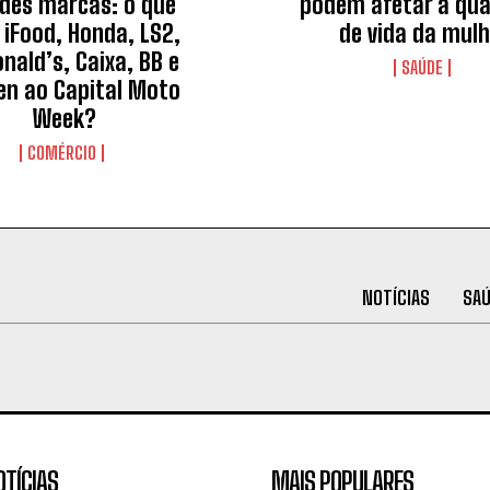
des marcas: o que
podem afetar a qua
 iFood, Honda, LS2,
de vida da mul
nald’s, Caixa, BB e
SAÚDE
en ao Capital Moto
Week?
COMÉRCIO
NOTÍCIAS
SA
OTÍCIAS
MAIS POPULARES