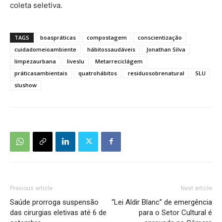
coleta seletiva.
TAGS
boaspráticas
compostagem
conscientização
cuidadomeioambiente
hábitossaudáveis
Jonathan Silva
limpezaurbana
liveslu
Metarreciclágem
práticasambientais
quatrohábitos
residuosobrenatural
SLU
slushow
Previous article
Next article
Saúde prorroga suspensão
“Lei Aldir Blanc” de emergência
das cirurgias eletivas até 6 de
para o Setor Cultural é