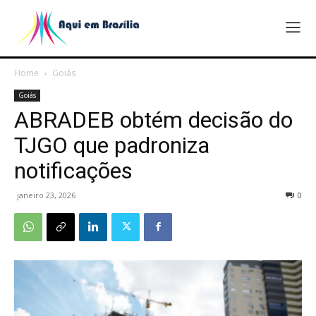
Home
Goiás
Goiás
ABRADEB obtém decisão do
TJGO que padroniza
notificações
janeiro 23, 2026
0