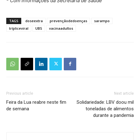
* Com informações da Secretaria de Saúde
TAGS
doseextra
prevençãodedoenças
sarampo
trípliceviral
UBS
vacinaadultos
Previous article
Next article
Feira da Lua reabre neste fim
Solidariedade: LBV doou mil
de semana
toneladas de alimentos
durante a pandemia