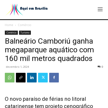
Home
Comércio
Comércio
Turismo
Balneário Camboriú ganha
megaparque aquático com
160 mil metros quadrados
dezembro 1, 2024
0
O novo paraíso de férias no litoral
catarinense tem projeto cenográfico