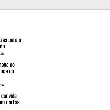
tras para o
ado
026
inova ao
ança no
026
d convida
 em cartas