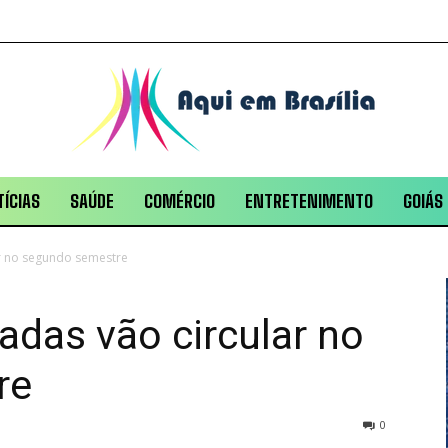
ÍCIAS
SAÚDE
COMÉRCIO
ENTRETENIMENTO
GOIÁS
ar no segundo semestre
adas vão circular no
re
0