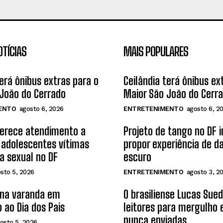
OTÍCIAS
MAIS POPULARES
terá ônibus extras para o
Ceilândia terá ônibus ex
João do Cerrado
Maior São João do Cerr
ENTO
agosto 6, 2026
ENTRETENIMENTO
agosto 6, 2
ferece atendimento a
Projeto de tango no DF 
 adolescentes vítimas
propor experiência de d
ia sexual no DF
escuro
sto 5, 2026
ENTRETENIMENTO
agosto 3, 2
 na varanda em
O brasiliense Lucas Sue
 ao Dia dos Pais
leitores para mergulho
nunca enviadas
osto 5, 2026