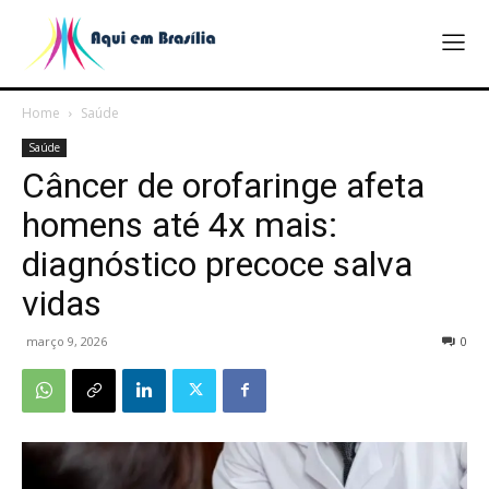
Home
Saúde
Saúde
Câncer de orofaringe afeta
homens até 4x mais:
diagnóstico precoce salva
vidas
março 9, 2026
0