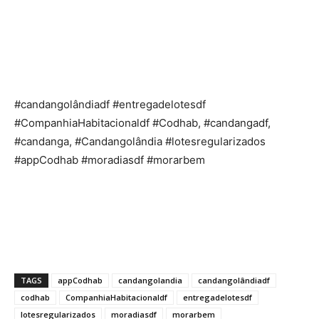
#candangolândiadf #entregadelotesdf
#CompanhiaHabitacionaldf #Codhab, #candangadf,
#candanga, #Candangolândia #lotesregularizados
#appCodhab #moradiasdf #morarbem
TAGS
appCodhab
candangolandia
candangolândiadf
codhab
CompanhiaHabitacionaldf
entregadelotesdf
lotesregularizados
moradiasdf
morarbem