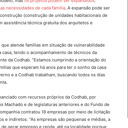
modelo, mas
os projetos podem ser expandidos,
as necessidades de cada família
. A expansão pode ser
oconstrução (construção de unidades habitacionais de
 assistência técnica gratuita dos arquitetos e
 que atende famílias em situação de vulnerabilidade
ua casa, tendo o acompanhamento de técnicos da
dente da Codhab. “Estamos cumprindo a orientação do
mílias que esperam há anos para ter o sonho da casa
verno e a Codhab trabalham, buscando todos os dias
nta.
inanciado com recursos próprios da Codhab, por
 Machado e de legislaturas anteriores e do Fundo de
 companhia contratou 18 empresas por meio de licitação
os e indiretos. “As empresas são pequenas e médias, a
 de gerar emprego e renda, até na localidade porque