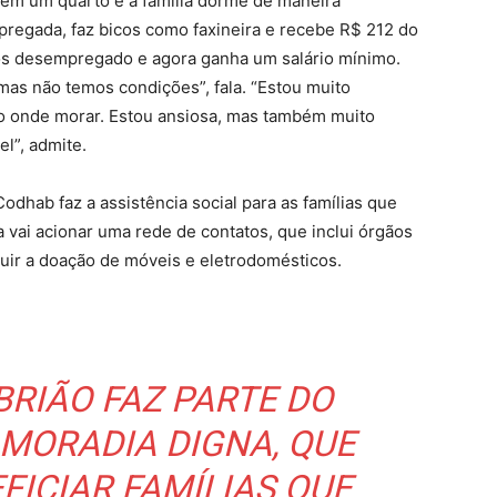
tem um quarto e a família dorme de maneira
pregada, faz bicos como faxineira e recebe R$ 212 do
os desempregado e agora ganha um salário mínimo.
mas não temos condições”, fala. “Estou muito
o onde morar. Estou ansiosa, mas também muito
l”, admite.
odhab faz a assistência social para as famílias que
 vai acionar uma rede de contatos, que inclui órgãos
guir a doação de móveis e eletrodomésticos.
RIÃO FAZ PARTE DO
MORADIA DIGNA, QUE
FICIAR FAMÍLIAS QUE