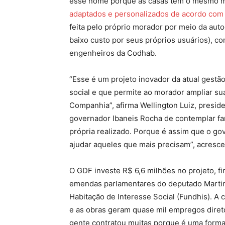
esse nome porque as casas têm o mesmo 
adaptados e personalizados de acordo com 
feita pelo próprio morador por meio da aut
baixo custo por seus próprios usuários), com
engenheiros da Codhab.
“Esse é um projeto inovador da atual gestão
social e que permite ao morador ampliar s
Companhia”, afirma Wellington Luiz, presi
governador Ibaneis Rocha de contemplar fa
própria realizado. Porque é assim que o go
ajudar aqueles que mais precisam”, acresce
O GDF investe R$ 6,6 milhões no projeto, f
emendas parlamentares do deputado Martins
Habitação de Interesse Social (Fundhis). A
e as obras geram quase mil empregos diret
gente contratou muitas porque é uma forma