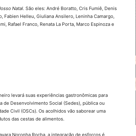
osso Natal.
São eles: André Boratto, Cris Fumiê, Denis
o, Fabien Helleu, Giuliana Ansilero, Leninha Camargo,
emi, Rafael Franco, Renata La Porta, Marco Espinoza e
heiro levará suas experiências gastronômicas para
ia de Desenvolvimento Social (Sedes), pública ou
dade Civil (OSCs). Os acolhidos vão saborear uma
utos das cestas de alimentos.
Mayara Noronha Rocha, a integração de esforços é