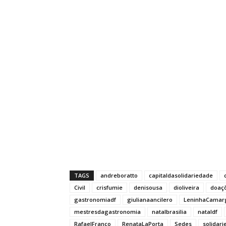
TAGS
andreboratto
capitaldasolidariedade
Civil
crisfumie
denisousa
dioliveira
doaç
gastronomiadf
giulianaancilero
LeninhaCamar
mestresdagastronomia
natalbrasilia
nataldf
RafaelFranco
RenataLaPorta
Sedes
solidar