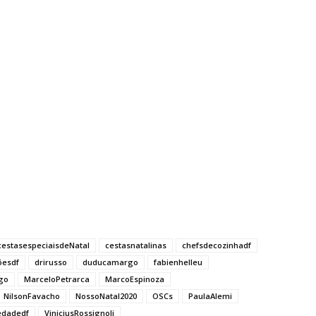
cestasespeciaisdeNatal
cestasnatalinas
chefsdecozinhadf
õesdf
drirusso
duducamargo
fabienhelleu
go
MarceloPetrarca
MarcoEspinoza
NilsonFavacho
NossoNatal2020
OSCs
PaulaAlemi
iedadedf
ViniciusRossignoli