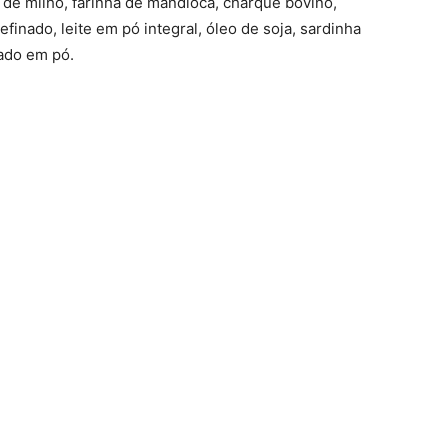
ha de milho, farinha de mandioca, charque bovino,
finado, leite em pó integral, óleo de soja, sardinha
ado em pó.