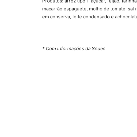
Produtos: arroz tipo 1, açúcar, feijão, farin
macarrão espaguete, molho de tomate, sal re
em conserva, leite condensado e achocolat
* Com informações da Sedes