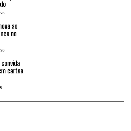
ado
026
inova ao
ança no
026
d convida
 em cartas
26