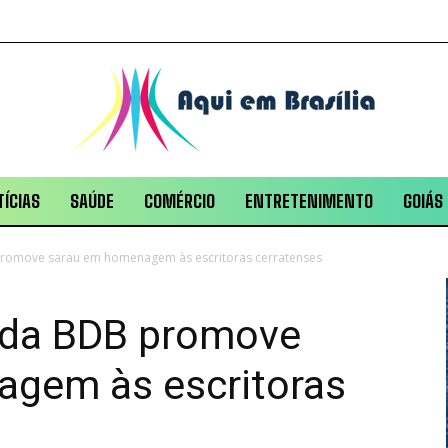
ÍCIAS
SAÚDE
COMÉRCIO
ENTRETENIMENTO
GOIÁS
promove sarau em homenagem às escritoras cerratenses
a da BDB promove
gem às escritoras