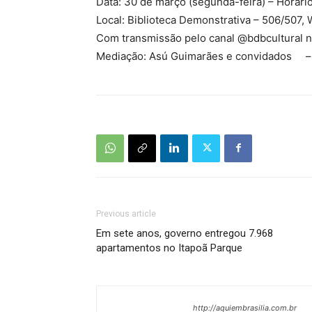
Data: 30 de março (segunda-feira) – Horário
Local: Biblioteca Demonstrativa – 506/507, 
Com transmissão pelo canal @bdbcultural 
Mediação: Asú Guimarães e convidados – 
Previous article
Em sete anos, governo entregou 7.968
apartamentos no Itapoã Parque
http://aquiembrasilia.com.br