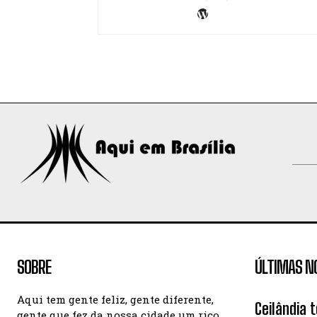
SOBRE
ÚLTIMAS N
Aqui tem gente feliz, gente diferente,
Ceilândia 
gente que fez da nossa cidade um rico