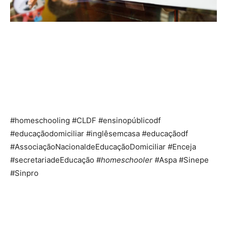
#homeschooling #CLDF #ensinopúblicodf
#educaçãodomiciliar #inglêsemcasa #educaçãodf
#AssociaçãoNacionaldeEducaçãoDomiciliar #Enceja
#secretariadeEducação #
homeschooler #
Aspa #Sinepe
#Sinpro