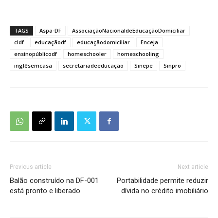
TAGS
Aspa-DF
AssociaçãoNacionaldeEducaçãoDomiciliar
cldf
educaçãodf
educaçãodomiciliar
Enceja
ensinopúblicodf
homeschooler
homeschooling
inglêsemcasa
secretariadeeducação
Sinepe
Sinpro
Previous article
Next article
Balão construído na DF-001
Portabilidade permite reduzir
está pronto e liberado
dívida no crédito imobiliário