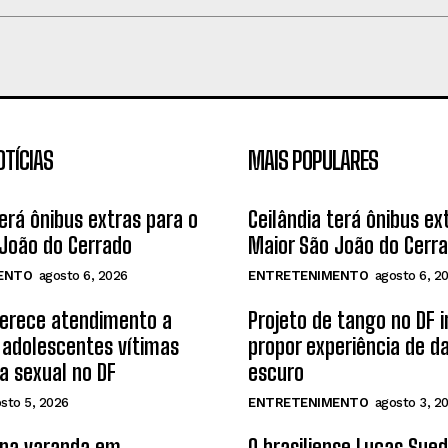
OTÍCIAS
MAIS POPULARES
terá ônibus extras para o
Ceilândia terá ônibus ex
João do Cerrado
Maior São João do Cerr
ENTO
agosto 6, 2026
ENTRETENIMENTO
agosto 6, 2
ferece atendimento a
Projeto de tango no DF 
 adolescentes vítimas
propor experiência de d
ia sexual no DF
escuro
sto 5, 2026
ENTRETENIMENTO
agosto 3, 2
 na varanda em
O brasiliense Lucas Sue