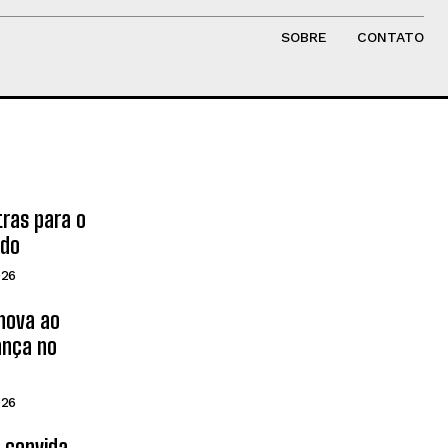
SOBRE
CONTATO
tras para o
ado
026
inova ao
ança no
026
d convida