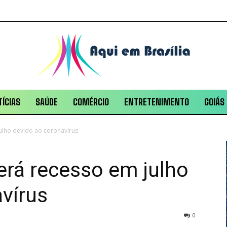
ÍCIAS
SAÚDE
COMÉRCIO
ENTRETENIMENTO
GOIÁS
ulho devido ao coronavírus
erá recesso em julho
vírus
0