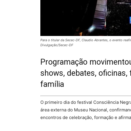
Para o titular da Secec-DF, Claudio Abrantes, o evento rea
Divulgação/Secec-DF
Programação movimentou 
shows, debates, oficinas, 
família
O primeiro dia do festival Consciência Negr
área externa do Museu Nacional, confirman
encontros de celebração, formação e afirma