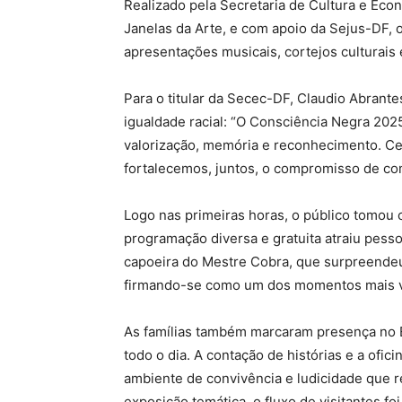
Realizado pela Secretaria de Cultura e Econ
Janelas da Arte, e com apoio da Sejus-DF, 
apresentações musicais, cortejos culturai
Para o titular da Secec-DF, Claudio Abrant
igualdade racial: “O Consciência Negra 202
valorização, memória e reconhecimento. Cel
fortalecemos, juntos, o compromisso de com
Logo nas primeiras horas, o público tomou 
programação diversa e gratuita atraiu pess
capoeira do Mestre Cobra, que surpreendeu
firmando-se como um dos momentos mais vi
As famílias também marcaram presença no E
todo o dia. A contação de histórias e a ofi
ambiente de convivência e ludicidade que re
exposição temática, o fluxo de visitantes f