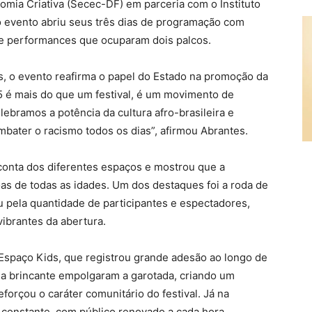
omia Criativa (Secec-DF) em parceria com o Instituto
o evento abriu seus três dias de programação com
s e performances que ocuparam dois palcos.
es, o evento reafirma o papel do Estado na promoção da
5 é mais do que um festival, é um movimento de
ebramos a potência da cultura afro-brasileira e
bater o racismo todos os dias”, afirmou Abrantes.
conta dos diferentes espaços e mostrou que a
oas de todas as idades. Um dos destaques foi a roda de
 pela quantidade de participantes e espectadores,
brantes da abertura.
spaço Kids, que registrou grande adesão ao longo de
cina brincante empolgaram a garotada, criando um
forçou o caráter comunitário do festival. Já na
oi constante, com público renovado a cada hora,