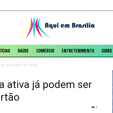
ÍCIAS
SAÚDE
COMÉRCIO
ENTRETENIMENTO
GOIÁS
 ser parcelados no cartão
a ativa já podem ser
artão
0