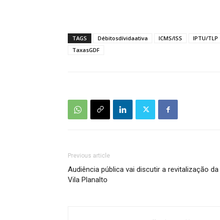
TAGS
Débitosdívidaativa
ICMS/ISS
IPTU/TLP
TaxasGDF
Previous article
Audiência pública vai discutir a revitalização da
Vila Planalto