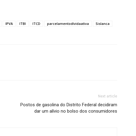
IPVA
ITBI
ITCD
parcelamentodívidaativa
Sislanca
Next article
Postos de gasolina do Distrito Federal decidiram
dar um alívio no bolso dos consumidores