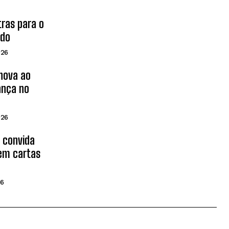
tras para o
ado
026
inova ao
ança no
026
d convida
 em cartas
26