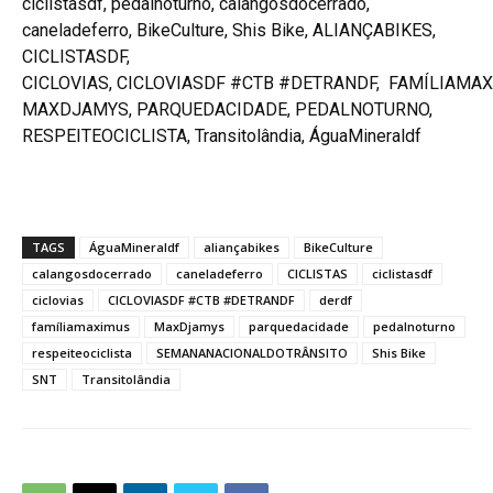
ciclistasdf, pedalnoturno, calangosdocerrado,
caneladeferro, BikeCulture, Shis Bike, ALIANÇABIKES,
CICLISTASDF,
CICLOVIAS, CICLOVIASDF #CTB #DETRANDF, FAMÍLIAMAX
MAXDJAMYS, PARQUEDACIDADE, PEDALNOTURNO,
RESPEITEOCICLISTA, Transitolândia, ÁguaMineraldf
TAGS
ÁguaMineraldf
aliançabikes
BikeCulture
calangosdocerrado
caneladeferro
CICLISTAS
ciclistasdf
ciclovias
CICLOVIASDF #CTB #DETRANDF
derdf
famíliamaximus
MaxDjamys
parquedacidade
pedalnoturno
respeiteociclista
SEMANANACIONALDOTRÂNSITO
Shis Bike
SNT
Transitolândia