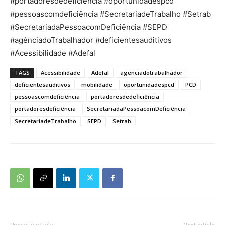
#portadoresdedeficiência #oportunidadespcd
#pessoascomdeficiência #SecretariadeTrabalho #Setrab
#SecretariadaPessoacomDeficiência #SEPD
#agênciadoTrabalhador #deficientesauditivos
#Acessibilidade #Adefal
TAGS
Acessibilidade
Adefal
agenciadotrabalhador
deficientesauditivos
mobilidade
oportunidadespcd
PCD
pessoascomdeficiência
portadoresdedeficiência
portadoresdeficiência
SecretariadaPessoacomDeficiência
SecretariadeTrabalho
SEPD
Setrab