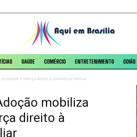
ÍCIAS
SAÚDE
COMÉRCIO
ENTRETENIMENTO
GOIÁS
ociedade e reforça direito à convivência familiar
Adoção mobiliza
ça direito à
liar