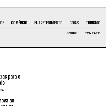
ÚDE
COMÉRCIO
ENTRETENIMENTO
GOIÁS
TURISMO
SOBRE
CONTATO
tras para o
ado
026
inova ao