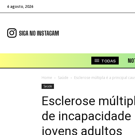
6 agosto, 2026
SIGA NO INSTAGAM
NOT
TODAS
Home
Saúde
Esclerose múltipla é a principal c
Saúde
Esclerose múltipl
de incapacidade
jovens adultos