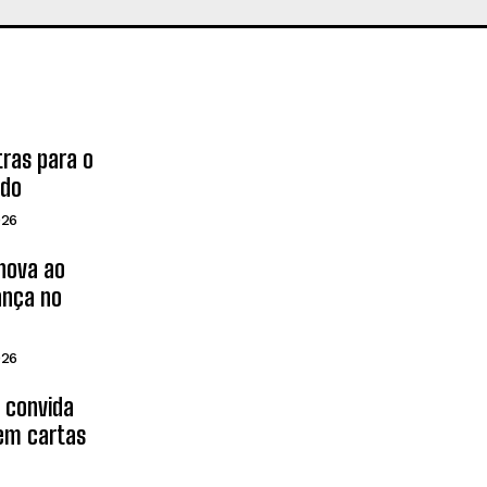
tras para o
ado
026
inova ao
ança no
026
d convida
 em cartas