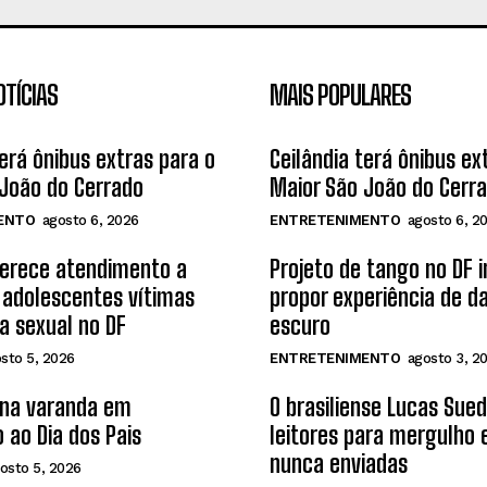
OTÍCIAS
MAIS POPULARES
terá ônibus extras para o
Ceilândia terá ônibus ex
João do Cerrado
Maior São João do Cerr
ENTO
agosto 6, 2026
ENTRETENIMENTO
agosto 6, 2
ferece atendimento a
Projeto de tango no DF 
 adolescentes vítimas
propor experiência de d
ia sexual no DF
escuro
sto 5, 2026
ENTRETENIMENTO
agosto 3, 2
 na varanda em
O brasiliense Lucas Sue
 ao Dia dos Pais
leitores para mergulho
nunca enviadas
osto 5, 2026