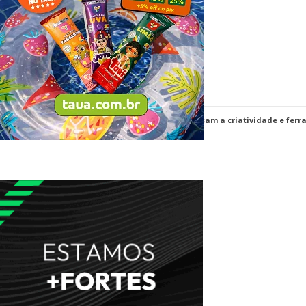
No colégio Marista João Paulo II, os educadores usam a criatividade e ferr