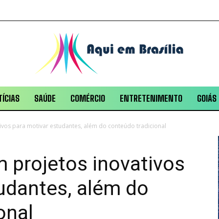
ÍCIAS
SAÚDE
COMÉRCIO
ENTRETENIMENTO
GOIÁS
ivos para motivar estudantes, além do conteúdo tradicional
 projetos inovativos
udantes, além do
onal