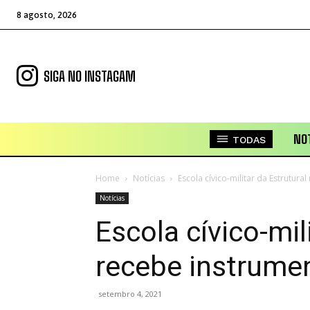
8 agosto, 2026
SIGA NO INSTAGAM
NOT
TODAS
Home
Notícias
Escola cívico-militar da Estrutura
Notícias
Escola cívico-mil
recebe instrume
setembro 4, 2021