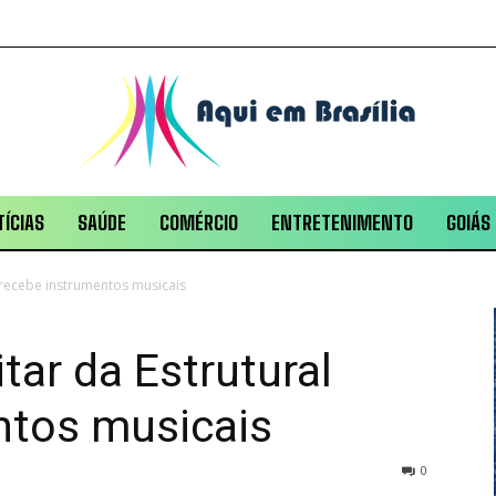
ÍCIAS
SAÚDE
COMÉRCIO
ENTRETENIMENTO
GOIÁS
l recebe instrumentos musicais
itar da Estrutural
ntos musicais
0