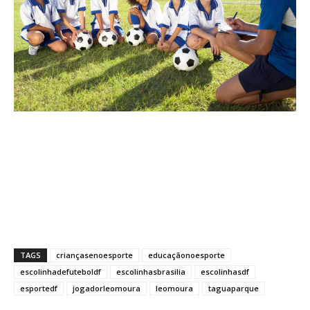
TAGS
criançasenoesporte
educaçãonoesporte
escolinhadefuteboldf
escolinhasbrasilia
escolinhasdf
esportedf
jogadorleomoura
leomoura
taguaparque