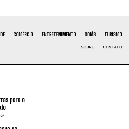
ÚDE
COMÉRCIO
ENTRETENIMENTO
GOIÁS
TURISMO
SOBRE
CONTATO
tras para o
ado
026
inova ao