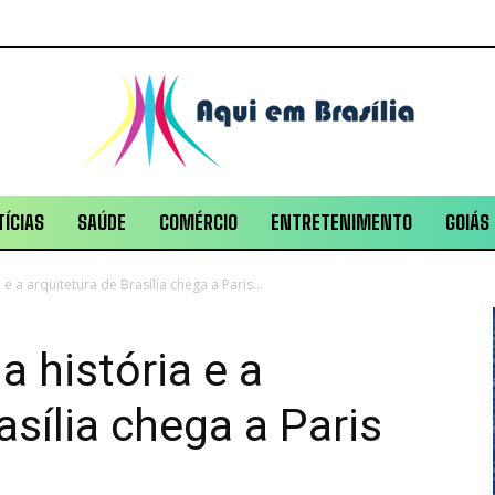
ÍCIAS
SAÚDE
COMÉRCIO
ENTRETENIMENTO
GOIÁS
e a arquitetura de Brasília chega a Paris...
a história e a
asília chega a Paris