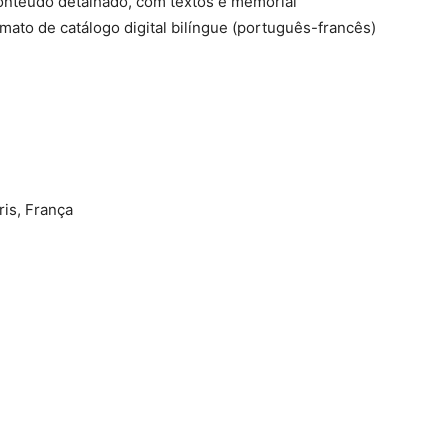
conteúdo detalhado, com textos e memorial
ato de catálogo digital bilíngue (português-francês)
ris, França