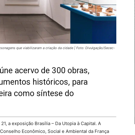
personagens que viabilizaram a criação da cidade | Foto: Divulgação/Secec-
eúne acervo de 300 obras,
umentos históricos, para
leira como síntese do
21, a exposição Brasília – Da Utopia à Capital. A
o Conselho Econômico, Social e Ambiental da França