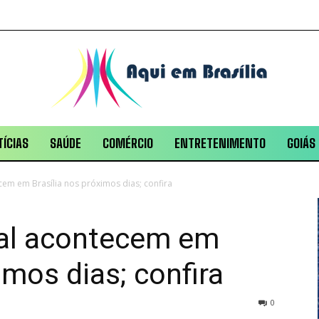
ÍCIAS
SAÚDE
COMÉRCIO
ENTRETENIMENTO
GOIÁS
cem em Brasília nos próximos dias; confira
val acontecem em
imos dias; confira
0