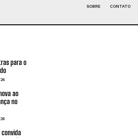
SOBRE
CONTATO
tras para o
ado
026
inova ao
ança no
026
d convida