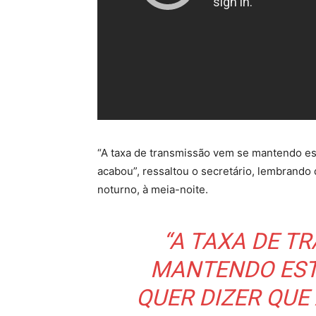
“A taxa de transmissão vem se mantendo es
acabou”, ressaltou o secretário, lembrando
noturno, à meia-noite.
“A TAXA DE T
MANTENDO EST
QUER DIZER QUE