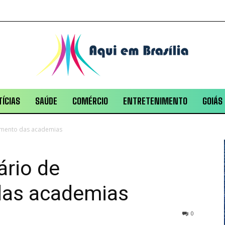
ÍCIAS
SAÚDE
COMÉRCIO
ENTRETENIMENTO
GOIÁS
amento das academias
ário de
das academias
0