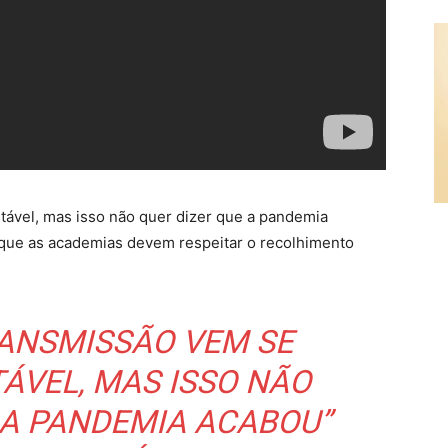
tável, mas isso não quer dizer que a pandemia
 que as academias devem respeitar o recolhimento
RANSMISSÃO VEM SE
ÁVEL, MAS ISSO NÃO
 A PANDEMIA ACABOU”