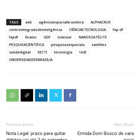
TAGS
aeb
agênciaespacialbrasileira
ALPHACRUX
centrointegradodeinteligência
CIÊNCIAETECNOLOGIA
fap-df
fapdf
finatec
GDF
lodestar
NANOSSATÉLITE
PESQUISACIENTÍFICA
pesquisasespaciais
satélites
saúdedigital
SECTI
tecnologia
UnB
UNIVERSIDADEDEBRASÍLIA
Previous article
Next article
Nota Legal: prazo para quitar
Ermida Dom Bosco de cara
débitos vai até 7 de setembro
nova