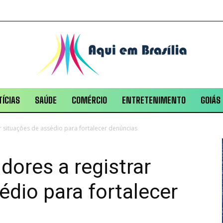
ÍCIAS
SAÚDE
COMÉRCIO
ENTRETENIMENTO
GOIÁS
r situações de assédio para fortalecer denúncias
dores a registrar
édio para fortalecer