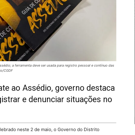
sédio; a ferramenta deve ser usada para registro pessoal e contínuo das
ção/CGDF
te ao Assédio, governo destaca
istrar e denunciar situações no
ebrado neste 2 de maio, o Governo do Distrito