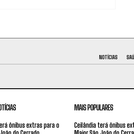
NOTÍCIAS
SA
OTÍCIAS
MAIS POPULARES
terá ônibus extras para o
Ceilândia terá ônibus ex
João do Cerrado
Maior São João do Cerr