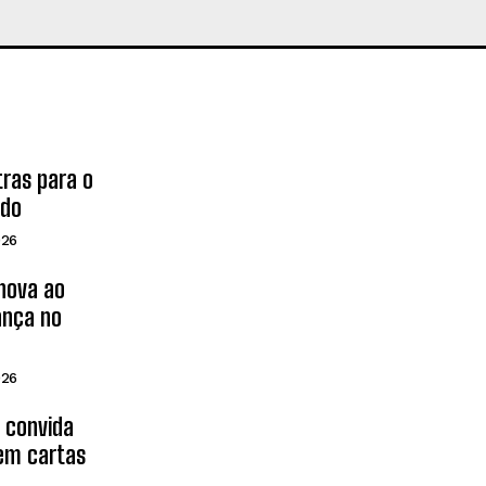
tras para o
ado
026
inova ao
ança no
026
d convida
 em cartas