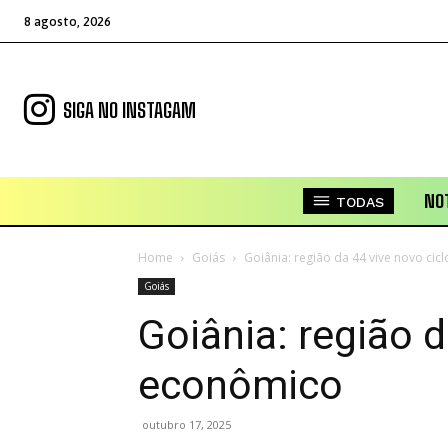
8 agosto, 2026
SIGA NO INSTAGAM
NOT
TODAS
Home
Goiás
Goiânia: região da 44 vive novo ci
Goiás
Goiânia: região d
econômico
outubro 17, 2025