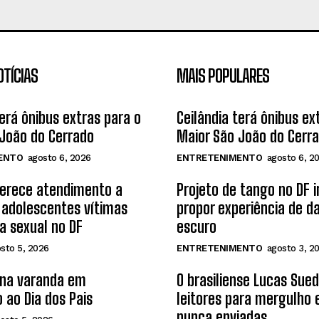
OTÍCIAS
MAIS POPULARES
terá ônibus extras para o
Ceilândia terá ônibus ex
João do Cerrado
Maior São João do Cerr
ENTO
agosto 6, 2026
ENTRETENIMENTO
agosto 6, 2
ferece atendimento a
Projeto de tango no DF 
 adolescentes vítimas
propor experiência de d
ia sexual no DF
escuro
sto 5, 2026
ENTRETENIMENTO
agosto 3, 2
 na varanda em
O brasiliense Lucas Sue
 ao Dia dos Pais
leitores para mergulho
nunca enviadas