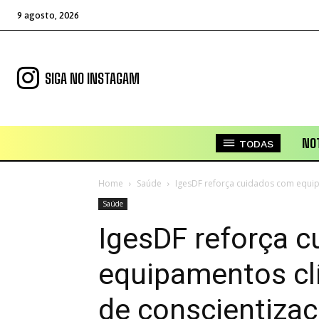
9 agosto, 2026
SIGA NO INSTAGAM
NOT
TODAS
Home
Saúde
IgesDF reforça cuidados com equipam
Saúde
IgesDF reforça 
equipamentos clín
de conscientiza