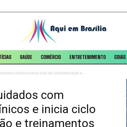
ÍCIAS
SAÚDE
COMÉRCIO
ENTRETENIMENTO
GOIÁS
entos clínicos e inicia ciclo de conscientização e...
cuidados com
icos e inicia ciclo
ção e treinamentos