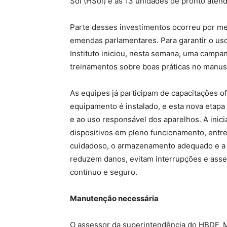
Sol (HSol) e às 13 unidades de pronto aten
Parte desses investimentos ocorreu por me
emendas parlamentares. Para garantir o us
Instituto iniciou, nesta semana, uma camp
treinamentos sobre boas práticas no manuse
As equipes já participam de capacitações 
equipamento é instalado, e esta nova etapa 
e ao uso responsável dos aparelhos. A inici
dispositivos em pleno funcionamento, entre 
cuidadoso, o armazenamento adequado e a 
reduzem danos, evitam interrupções e ass
contínuo e seguro.
Manutenção necessária
O assessor da superintendência do HBDF, M