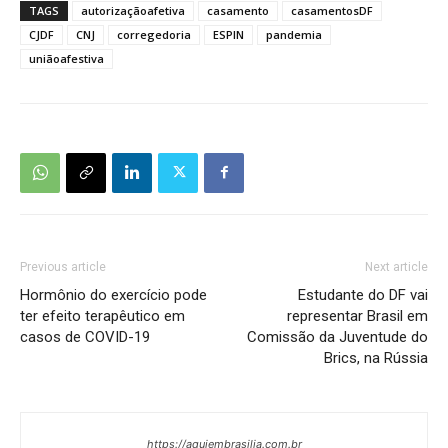
TAGS
autorizaçãoafetiva
casamento
casamentosDF
CJDF
CNJ
corregedoria
ESPIN
pandemia
uniãoafestiva
Previous article
Next article
Hormônio do exercício pode
Estudante do DF vai
ter efeito terapêutico em
representar Brasil em
casos de COVID-19
Comissão da Juventude do
Brics, na Rússia
https://aquiembrasilia.com.br