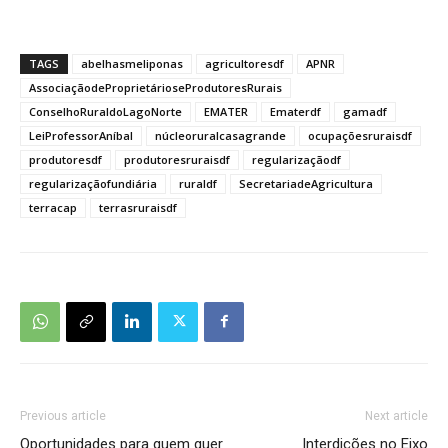
TAGS
abelhasmeliponas
agricultoresdf
APNR
AssociaçãodeProprietárioseProdutoresRurais
ConselhoRuraldoLagoNorte
EMATER
Ematerdf
gamadf
LeiProfessorAníbal
núcleoruralcasagrande
ocupaçõesruraisdf
produtoresdf
produtoresruraisdf
regularizaçãodf
regularizaçãofundiária
ruraldf
SecretariadeAgricultura
terracap
terrasruraisdf
Previous article
Next article
Oportunidades para quem quer
Interdições no Eixo