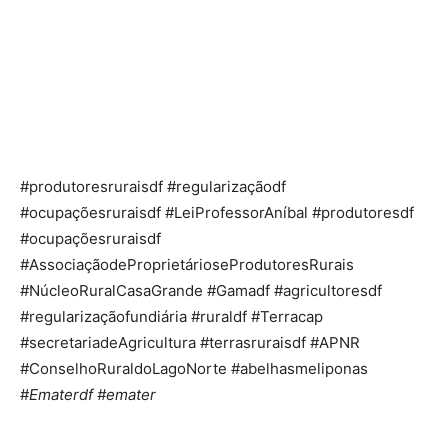
#produtoresruraisdf #regularizaçãodf
#ocupaçõesruraisdf #LeiProfessorAníbal #produtoresdf
#ocupaçõesruraisdf
#AssociaçãodeProprietárioseProdutoresRurais
#NúcleoRuralCasaGrande #Gamadf #agricultoresdf
#regularizaçãofundiária #ruraldf #Terracap
#secretariadeAgricultura #terrasruraisdf #APNR
#ConselhoRuraldoLagoNorte #abelhasmeliponas
#
Ematerdf #emater