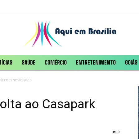
ÍCIAS
SAÚDE
COMÉRCIO
ENTRETENIMENTO
GOIÁS
park com novidades
volta ao Casapark
0