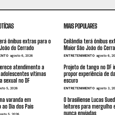
OTÍCIAS
MAIS POPULARES
terá ônibus extras para o
Ceilândia terá ônibus ex
João do Cerrado
Maior São João do Cerr
ENTO
agosto 6, 2026
ENTRETENIMENTO
agosto 6, 2
ferece atendimento a
Projeto de tango no DF 
 adolescentes vítimas
propor experiência de d
ia sexual no DF
escuro
sto 5, 2026
ENTRETENIMENTO
agosto 3, 2
 na varanda em
O brasiliense Lucas Sue
 ao Dia dos Pais
leitores para mergulho
nunca enviadas
osto 5, 2026