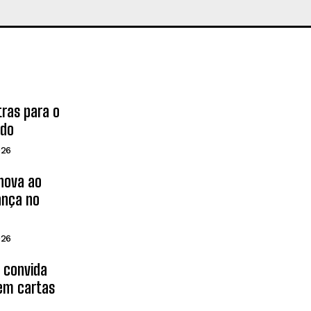
tras para o
ado
026
inova ao
ança no
026
d convida
 em cartas