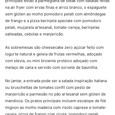
principais estão a parmegiana de steak com batatas feitas
na air fryer com ervas finas e arroz branco, o espaguete
sem glúten ao molho pomodoro pelati com almôndegas
de frango e a pizza berinjela speciale com pomodoro
pelati, muçarela artesanal, tomate-cereja, berinjelas
salteadas, cebolas e manjericão.
As sobremesas são cheesecake zero açúcar feito com
iogurte natural e geleia de frutas vermelhas, adoçado
com stevia, ou mini brownie proteico adoçado com
melaço de cana e servido com sorvete de baunilha.
No jantar, a entrada pode ser a salada inspiração italiana
ou bruschettas de tomates confit com pesto de
manjericão e parmesão no pão artesanal sem glúten de
mandioca. Os pratos principais incluem escalope de filé
mignon ao molho madeira com risoto caprese e tomate-
cereja, pizza de frango com ricota, pomodoro pelati,