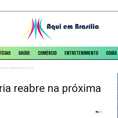
ÍCIAS
SAÚDE
COMÉRCIO
ENTRETENIMENTO
GOIÁS
xima quinta-feira (14)
ia reabre na próxima
0