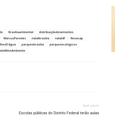
te
Brasíliaambiental
distribuiçãodesementes
MarcusParedes
natalbrasilia
nataldf
Novacap
lhosD’água
parquesbrasilia
parquesecológicos
iadoMeioAmbiente
Next article
Escolas públicas do Distrito Federal terão aulas