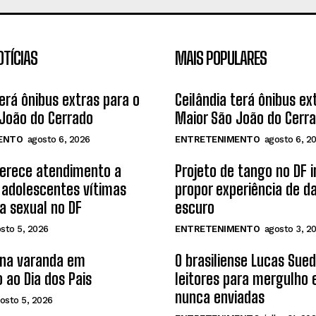
OTÍCIAS
MAIS POPULARES
terá ônibus extras para o
Ceilândia terá ônibus ex
João do Cerrado
Maior São João do Cerr
ENTO
agosto 6, 2026
ENTRETENIMENTO
agosto 6, 2
ferece atendimento a
Projeto de tango no DF 
 adolescentes vítimas
propor experiência de d
ia sexual no DF
escuro
sto 5, 2026
ENTRETENIMENTO
agosto 3, 2
 na varanda em
O brasiliense Lucas Sue
 ao Dia dos Pais
leitores para mergulho
nunca enviadas
osto 5, 2026