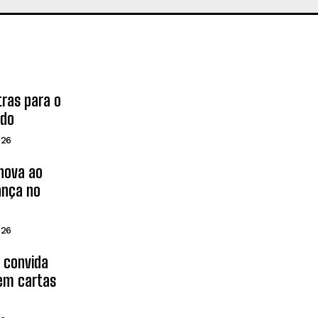
tras para o
ado
026
inova ao
ança no
026
d convida
 em cartas