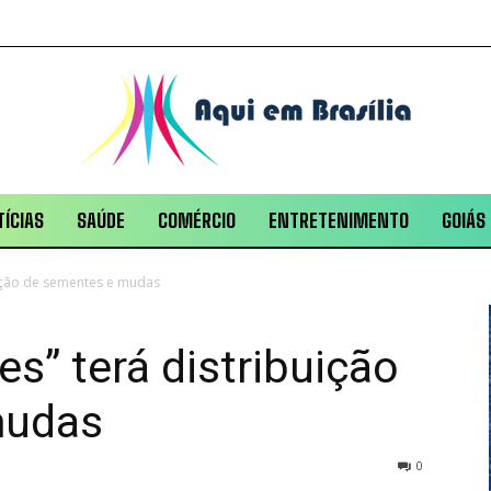
ÍCIAS
SAÚDE
COMÉRCIO
ENTRETENIMENTO
GOIÁS
uição de sementes e mudas
s” terá distribuição
mudas
0