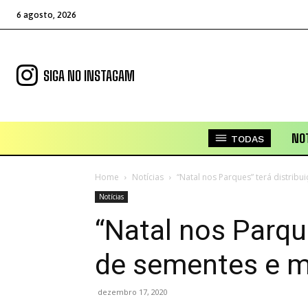
6 agosto, 2026
SIGA NO INSTAGAM
NOT
TODAS
Home
Notícias
“Natal nos Parques” terá distrib
Notícias
“Natal nos Parque
de sementes e 
dezembro 17, 2020