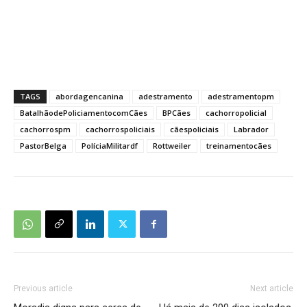
TAGS
abordagencanina
adestramento
adestramentopm
BatalhãodePoliciamentocomCães
BPCães
cachorropolicial
cachorrospm
cachorrospoliciais
cãespoliciais
Labrador
PastorBelga
PolíciaMilitardf
Rottweiler
treinamentocães
Previous article
Next article