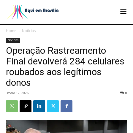
Home
Notícias
Notícias
Operação Rastreamento
Final devolverá 284 celulares
roubados aos legítimos
donos
maio 12, 2026
0