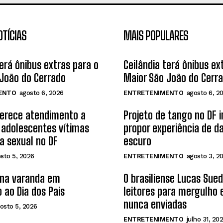
OTÍCIAS
MAIS POPULARES
terá ônibus extras para o
Ceilândia terá ônibus ex
João do Cerrado
Maior São João do Cerr
ENTO
agosto 6, 2026
ENTRETENIMENTO
agosto 6, 2
ferece atendimento a
Projeto de tango no DF 
 adolescentes vítimas
propor experiência de d
ia sexual no DF
escuro
sto 5, 2026
ENTRETENIMENTO
agosto 3, 2
 na varanda em
O brasiliense Lucas Sue
 ao Dia dos Pais
leitores para mergulho
nunca enviadas
osto 5, 2026
ENTRETENIMENTO
julho 31, 20