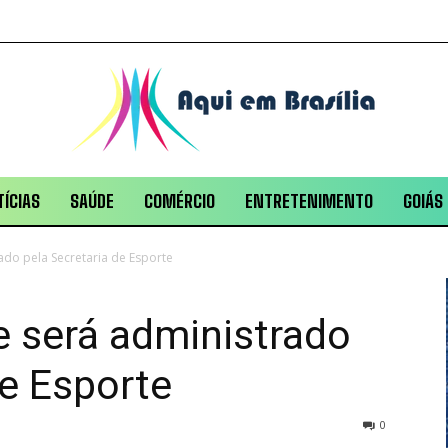
ÍCIAS
SAÚDE
COMÉRCIO
ENTRETENIMENTO
GOIÁS
do pela Secretaria de Esporte
e será administrado
de Esporte
0