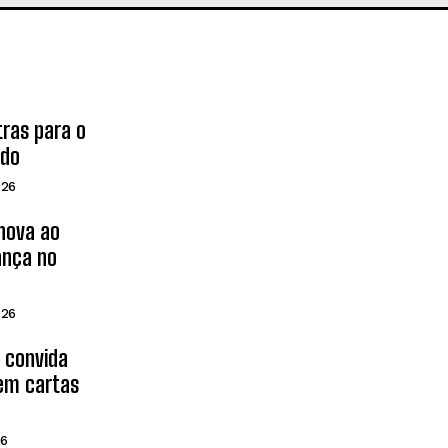
tras para o
ado
026
inova ao
ança no
026
d convida
 em cartas
26