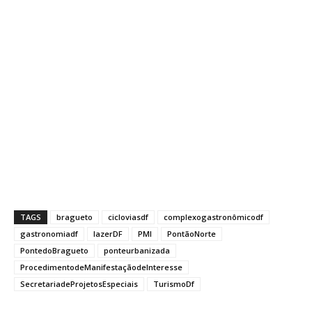
TAGS
bragueto
cicloviasdf
complexogastronômicodf
gastronomiadf
lazerDF
PMI
PontãoNorte
PontedoBragueto
ponteurbanizada
ProcedimentodeManifestaçãodeInteresse
SecretariadeProjetosEspeciais
TurismoDf