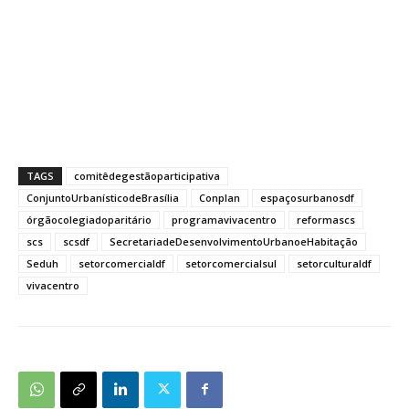
TAGS
comitêdegestãoparticipativa
ConjuntoUrbanísticodeBrasília
Conplan
espaçosurbanosdf
órgãocolegiadoparitário
programavivacentro
reformascs
scs
scsdf
SecretariadeDesenvolvimentoUrbanoeHabitação
Seduh
setorcomercialdf
setorcomercialsul
setorculturaldf
vivacentro