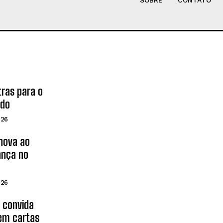
SOBRE
CONTATO
tras para o
ado
026
inova ao
ança no
026
d convida
 em cartas