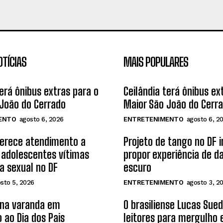
OTÍCIAS
MAIS POPULARES
terá ônibus extras para o
Ceilândia terá ônibus ex
João do Cerrado
Maior São João do Cerr
ENTO
agosto 6, 2026
ENTRETENIMENTO
agosto 6, 2
ferece atendimento a
Projeto de tango no DF 
 adolescentes vítimas
propor experiência de d
ia sexual no DF
escuro
sto 5, 2026
ENTRETENIMENTO
agosto 3, 2
 na varanda em
O brasiliense Lucas Sue
 ao Dia dos Pais
leitores para mergulho