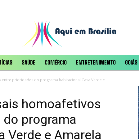
ÍCIAS
SAÚDE
COMÉRCIO
ENTRETENIMENTO
GOIÁS
s entre prioridades do programa habitacional Casa Verde e...
asais homoafetivos
s do programa
a Verde e Amarela