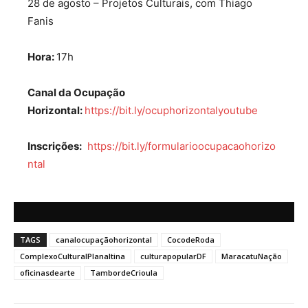
28 de agosto – Projetos Culturais, com Thiago
Fanis
Hora:
17h
Canal da Ocupação
Horizontal:
https://bit.ly/ocuphorizontalyoutube
Inscrições:
https://bit.ly/formularioocupacaohorizo
ntal
TAGS
canalocupaçãohorizontal
CocodeRoda
ComplexoCulturalPlanaltina
culturapopularDF
MaracatuNação
oficinasdearte
TambordeCrioula