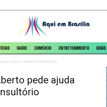
ÍCIAS
SAÚDE
COMÉRCIO
ENTRETENIMENTO
GOIÁS
a para construir consultório odontológico
Aberto pede ajuda
nsultório