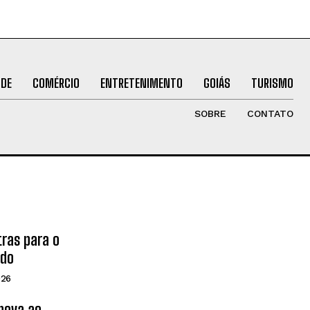
ÚDE
COMÉRCIO
ENTRETENIMENTO
GOIÁS
TURISMO
SOBRE
CONTATO
tras para o
ado
026
inova ao