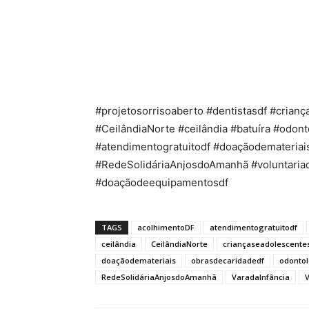
#projetosorrisoaberto #dentistasdf #cria
#CeilândiaNorte #ceilândia #batuíra #odont
#atendimentogratuitodf #doaçãodemateriai
#RedeSolidáriaAnjosdoAmanhã #voluntariad
#doaçãodeequipamentosdf
TAGS
acolhimentoDF
atendimentogratuitodf
ceilândia
CeilândiaNorte
criançaseadolescente
doaçãodemateriais
obrasdecaridadedf
odontol
RedeSolidáriaAnjosdoAmanhã
VaradaInfância
V