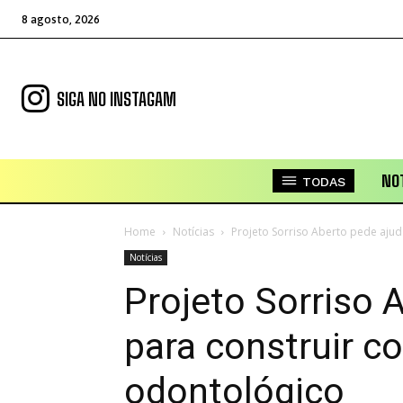
8 agosto, 2026
SIGA NO INSTAGAM
NOT
TODAS
Home
Notícias
Projeto Sorriso Aberto pede ajud
Notícias
Projeto Sorriso 
para construir co
odontológico