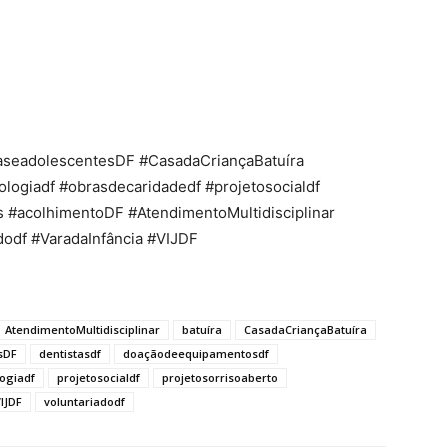
nçaseadolescentesDF #CasadaCriançaBatuíra
ologiadf #obrasdecaridadedf #projetosocialdf
s #acolhimentoDF #AtendimentoMultidisciplinar
odf #VaradaInfância #VIJDF
AtendimentoMultidisciplinar
batuíra
CasadaCriançaBatuíra
sDF
dentistasdf
doaçãodeequipamentosdf
ogiadf
projetosocialdf
projetosorrisoaberto
IJDF
voluntariadodf