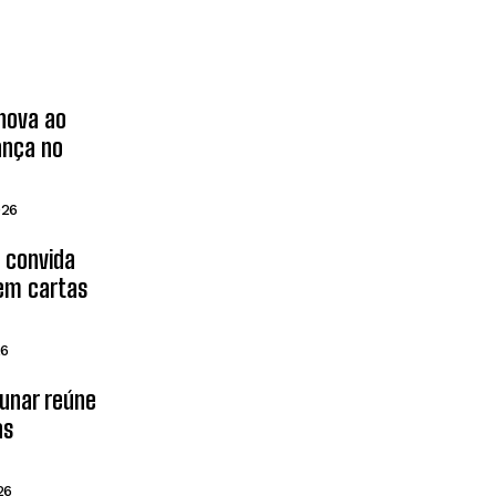
inova ao
ança no
026
d convida
 em cartas
26
Lunar reúne
as
26