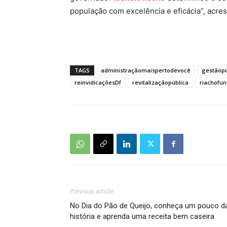
população com excelência e eficácia”, acres
TAGS
administraçãomaispertodevocê
gestãopú
reinvidicaçõesDf
revitalizaçãopública
riachofu
Previous article
No Dia do Pão de Queijo, conheça um pouco d
história e aprenda uma receita bem caseira