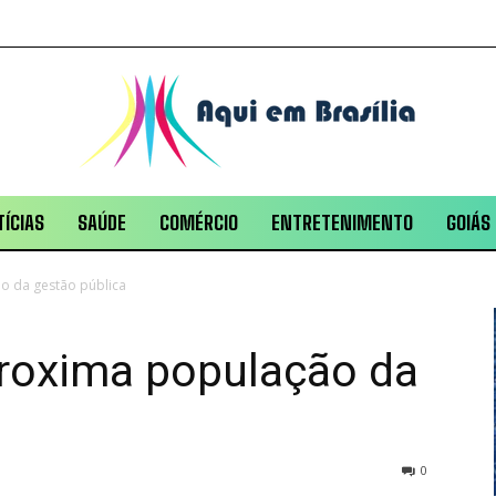
ÍCIAS
SAÚDE
COMÉRCIO
ENTRETENIMENTO
GOIÁS
o da gestão pública
roxima população da
0