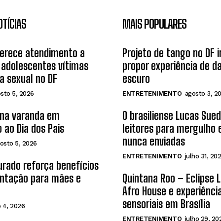
OTÍCIAS
MAIS POPULARES
ferece atendimento a
Projeto de tango no DF 
 adolescentes vítimas
propor experiência de d
ia sexual no DF
escuro
sto 5, 2026
ENTRETENIMENTO
agosto 3, 2
 na varanda em
O brasiliense Lucas Sue
 ao Dia dos Pais
leitores para mergulho
nunca enviadas
osto 5, 2026
ENTRETENIMENTO
julho 31, 20
rado reforça benefícios
tação para mães e
Quintana Roo – Eclipse 
Afro House e experiênci
sensoriais em Brasília
 4, 2026
ENTRETENIMENTO
julho 29, 20