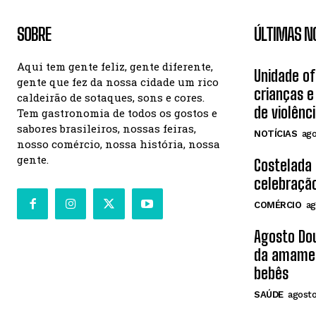
SOBRE
ÚLTIMAS N
Aqui tem gente feliz, gente diferente,
Unidade o
gente que fez da nossa cidade um rico
crianças e
caldeirão de sotaques, sons e cores.
de violênc
Tem gastronomia de todos os gostos e
sabores brasileiros, nossas feiras,
NOTÍCIAS
ago
nosso comércio, nossa história, nossa
gente.
Costelada
celebração
COMÉRCIO
ag
Agosto Dou
da amamen
bebês
SAÚDE
agosto