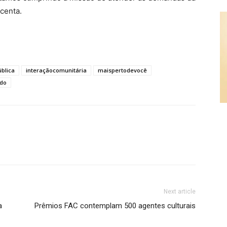
centa.
blica
interaçãocomunitária
maispertodevocê
ndo
Next article
a
Prêmios FAC contemplam 500 agentes culturais