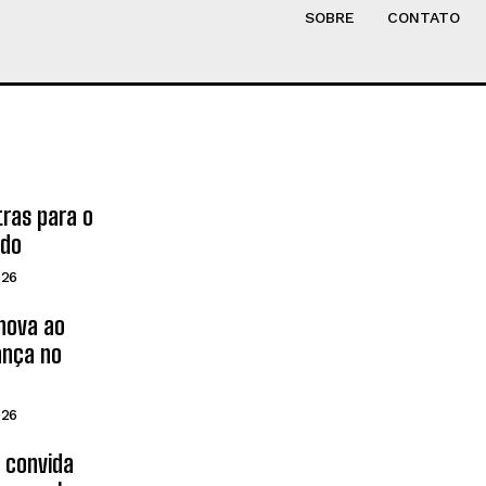
SOBRE
CONTATO
tras para o
ado
026
inova ao
ança no
026
d convida