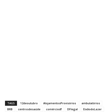
TAGS
12deoutubro
AlojamentosProvisórios
ambulatórios
BRB
centrosdesaúde
comérciodf
DFlegal
EixãodoLazer