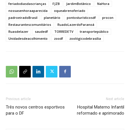
feriadodiasdascrianças
FJZB
JardimBotânico
NaHora
nossasenhoraaparecida
oqueabrenoferiado
padroeiradoBrasil
planetário
pontosturísticosdf
procon
Restaurantescomunitários
RuadoLazerdoParanoá
Ruasdelazer
saudedf
TORREDETV
transportepúblico
Unidadesdeacolhimento
zoodf
zoológicodebrasília
Previous article
Next article
Três novos centros esportivos
Hospital Materno Infantil
para o DF
reformado e aprimorado