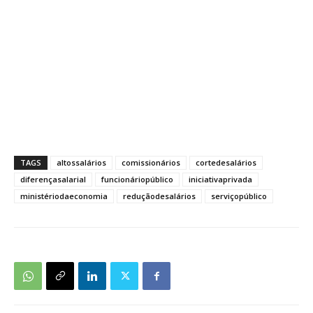
TAGS
altossalários
comissionários
cortedesalários
diferençasalarial
funcionáriopúblico
iniciativaprivada
ministériodaeconomia
reduçãodesalários
serviçopúblico